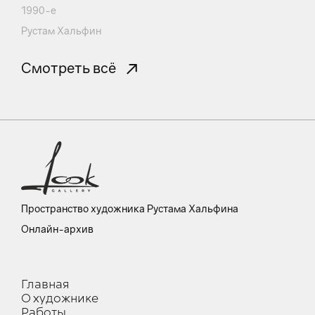
1990-е
Рустам Хальфин
Смотреть всё
Пространство художника Рустама Хальфина
Онлайн-архив
Главная
О художнике
Работы