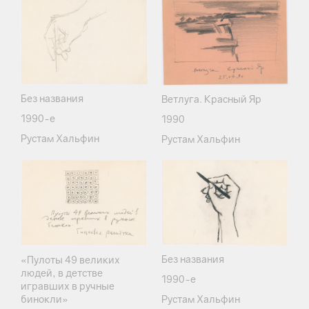
Без названия
Ветлуга. Красный Яр
1990-е
1990
Рустам Хальфин
Рустам Хальфин
Без названия
«Пулоты 49 великих
людей, в детстве
1990-е
игравших в ручные
бинокли»
Рустам Хальфин