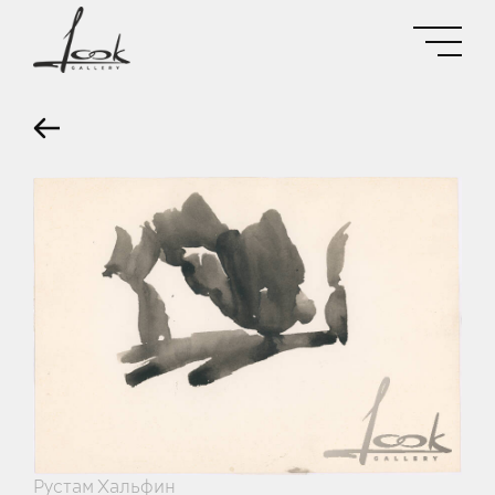
Рустам Хальфин