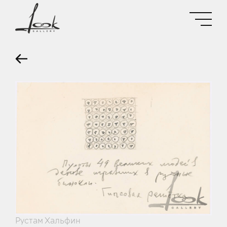
Рустам Хальфин