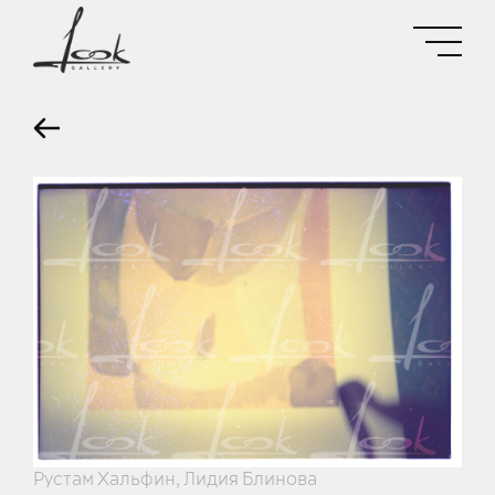
Рустам Хальфин, Лидия Блинова