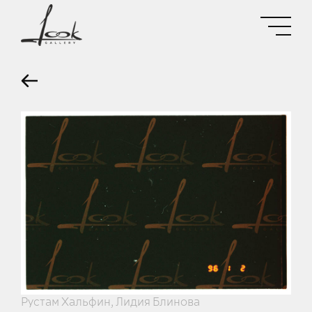
Рустам Хальфин, Лидия Блинова