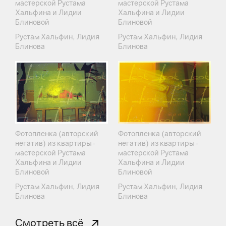
мастерской Рустама
мастерской Рустама
Хальфина и Лидии
Хальфина и Лидии
Блиновой
Блиновой
Рустам Хальфин, Лидия
Рустам Хальфин, Лидия
Блинова
Блинова
Фотопленка (авторский
Фотопленка (авторский
негатив) из квартиры-
негатив) из квартиры-
мастерской Рустама
мастерской Рустама
Хальфина и Лидии
Хальфина и Лидии
Блиновой
Блиновой
Рустам Хальфин, Лидия
Рустам Хальфин, Лидия
Блинова
Блинова
Смотреть всё