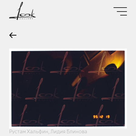
Рустам Хальфин, Лидия Блинова