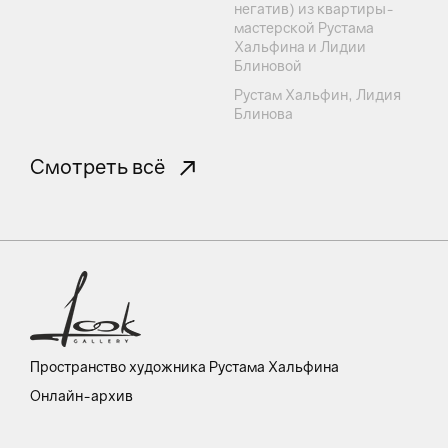
негатив) из квартиры-
мастерской Рустама
Хальфина и Лидии
Блиновой
Рустам Хальфин, Лидия
Блинова
Смотреть всё
Пространство художника Рустама Хальфина
Онлайн-архив