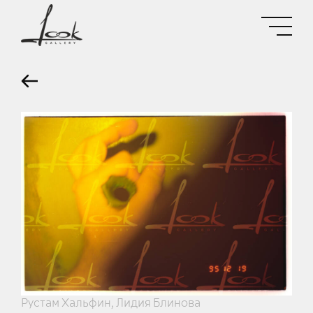
Рустам Хальфин, Лидия Блинова