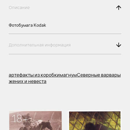
Описание
Фотобумага Kodak
Дополнительная информация
артефакты из коробки
магнум
Северные варвары
жених и невеста
18+