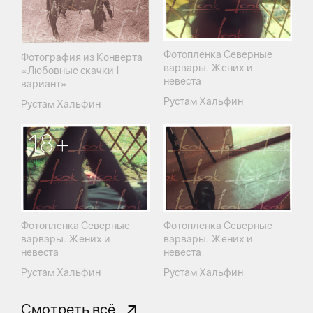
Фотопленка Северные
Фотография из Конверта
варвары. Жених и
«Любовные скачки I
невеста
вариант»
Рустам Хальфин
Рустам Хальфин
18+
Фотопленка Северные
Фотопленка Северные
варвары. Жених и
варвары. Жених и
невеста
невеста
Рустам Хальфин
Рустам Хальфин
Смотреть всё