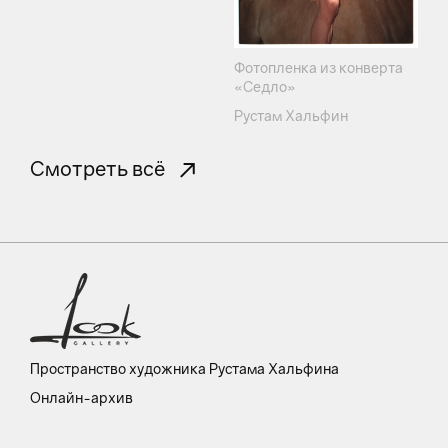
Фотопленка из конверта
«Седло»
Рустам Хальфин
Смотреть всё
Пространство художника Рустама Хальфина
Онлайн-архив