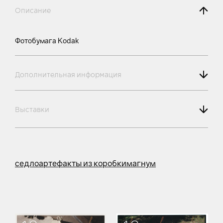
Описание
Фотобумага Kodak
Дополнительная информация
Выставки
седло
артефакты из коробки
магнум