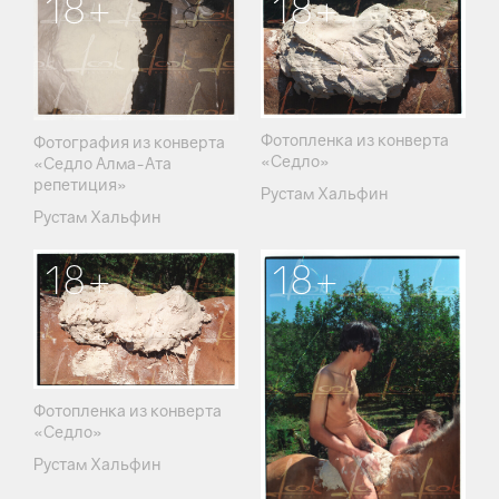
18+
18+
Фотопленка из конверта
Фотография из конверта
«Седло»
«Седло Алма-Ата
репетиция»
Рустам Хальфин
Рустам Хальфин
18+
18+
Фотопленка из конверта
«Седло»
Рустам Хальфин