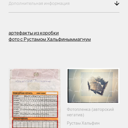
Дополнительная информация
артефакты из коробки
фото с Рустамом Хальфиным
магнум
Фотопленка (авторский
негатив)
Рустам Хальфин