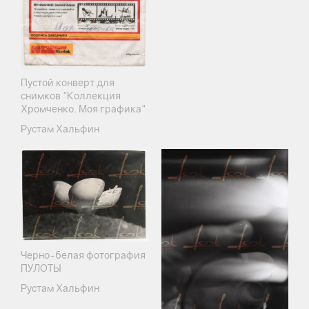
Пустой конверт для
снимков "Коллекция
Хромченко. Моя графика"
Рустам Хальфин
Черно-белая фотография
ПУЛОТЫ
Рустам Хальфин