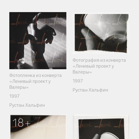
Фотография из конверта
«Ленивый проект у
Валеры»
Фотопленка из конверта
1997
«Ленивый проект у
Валеры»
Рустам Хальфин
1997
Рустам Хальфин
18+