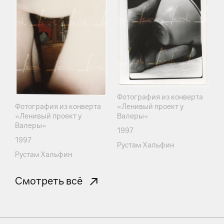
Фотография из конверта
«Ленивый проект у
Фотография из конверта
Валеры»
«Ленивый проект у
Валеры»
1997
1997
Рустам Хальфин
Рустам Хальфин
Смотреть всё