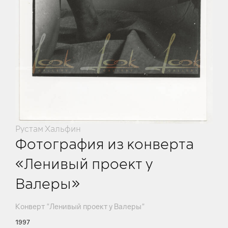
Рустам Хальфин
Фотография из конверта
«Ленивый проект у
Валеры»
Конверт "Ленивый проект у Валеры"
1997