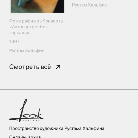
Рустам Хальфин
Фотография из Конверта
«Автопортрет без
зеркала»
1997
Рустам Хальфин
Смотреть всё
Пространство художника Рустама Хальфина
Онлайн-архив