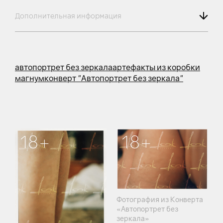
Дополнительная информация
автопортрет без зеркала
артефакты из коробки
магнум
конверт "Автопортрет без зеркала"
18+
18+
Фотография из Конверта
«Автопортрет без
зеркала»