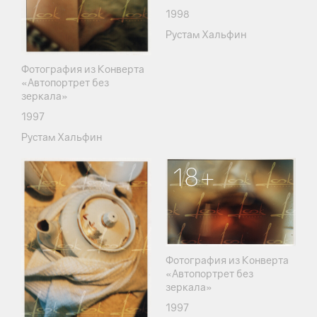
1998
Рустам Хальфин
Фотография из Конверта
«Автопортрет без
зеркала»
1997
Рустам Хальфин
18+
Фотография из Конверта
«Автопортрет без
зеркала»
1997