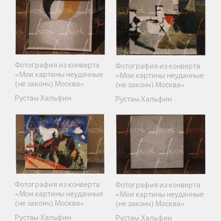
Фотография из конверта
Фотография из конверта
«Мои картины неудачные
«Мои картины неудачные
(не законч) Москва»
(не законч) Москва»
Рустам Хальфин
Рустам Хальфин
Фотография из конверта
Фотография из конверта
«Мои картины неудачные
«Мои картины неудачные
(не законч) Москва»
(не законч) Москва»
Рустам Хальфин
Рустам Хальфин