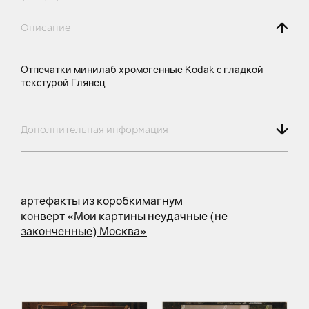
Описание
Отпечатки минилаб хромогенные Kodak с гладкой
текстурой Глянец
Дополнительная информация
артефакты из коробки
магнум
конверт «Мои картины неудачные (не
законченные) Москва»