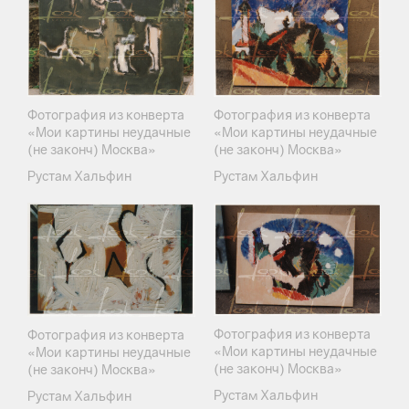
Фотография из конверта
Фотография из конверта
«Мои картины неудачные
«Мои картины неудачные
(не законч) Москва»
(не законч) Москва»
Рустам Хальфин
Рустам Хальфин
Фотография из конверта
Фотография из конверта
«Мои картины неудачные
«Мои картины неудачные
(не законч) Москва»
(не законч) Москва»
Рустам Хальфин
Рустам Хальфин