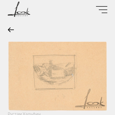
Рустам Хальфин