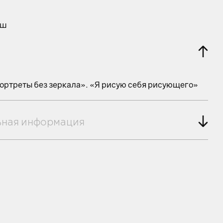
аш
ортреты без зеркала». «Я рисую себя рисующего»
ьная информация