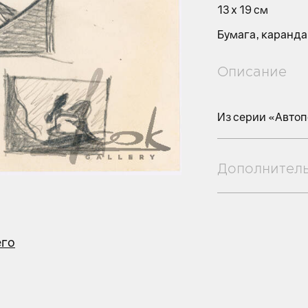
13 х 19 см
Бумага, каранд
Описание
Из серии «Автоп
Дополнител
его