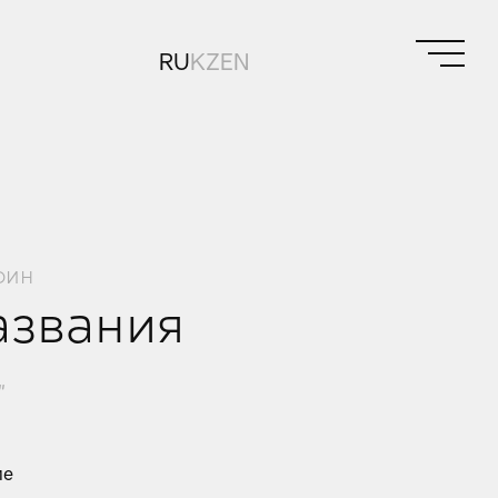
RU
KZ
EN
фин
азвания
"
ие