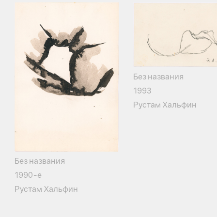
Без названия
1993
Рустам Хальфин
Без названия
1990-е
Рустам Хальфин