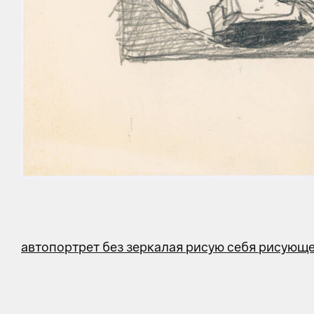
автопортрет без зеркала
я рисую себя рисующ