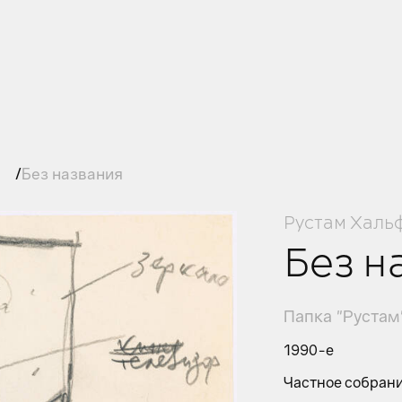
Без названия
Рустам Халь
Без н
Папка "Рустам
1990-е
Частное собран