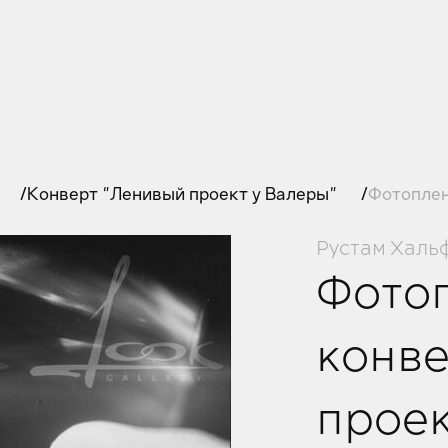
Конверт "Ленивый проект у Валеры"
Фотоплен
Рустам Халь
Фотоп
конв
проек