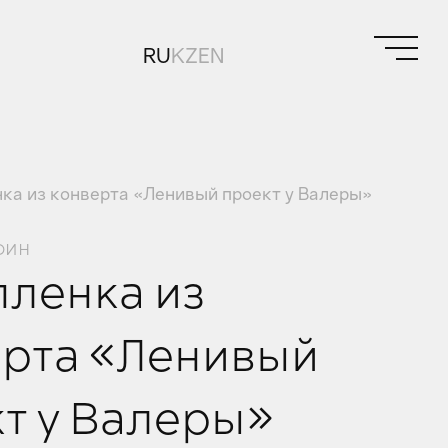
RU
KZ
EN
ка из конверта «Ленивый проект у Валеры»
фин
ленка из
ерта «Ленивый
т у Валеры»