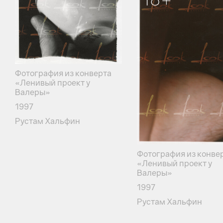
Фотография из конверта
«Ленивый проект у
Валеры»
1997
Рустам Хальфин
Фотография из конве
«Ленивый проект у
Валеры»
1997
Рустам Хальфин