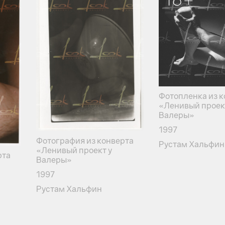
Фотопленка из к
«Ленивый проек
Валеры»
1997
Фотография из конверта
Рустам Хальфин
«Ленивый проект у
рта
Валеры»
1997
Рустам Хальфин