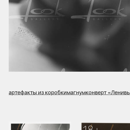
артефакты из коробки
магнум
конверт «Ленивы
18+