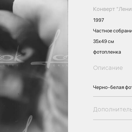
Конверт "Лени
1997
Частное собран
35х49 см
фотопленка
Описание
Черно-белая фо
Дополнител