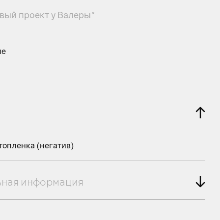
вый проект у Валеры"
ие
топленка (негатив)
ьная информация