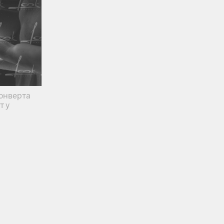
онверта
т у