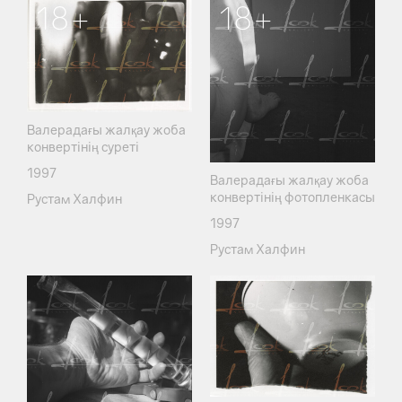
18+
18+
Валерадағы жалқау жоба
конвертінің суреті
1997
Валерадағы жалқау жоба
конвертінің фотопленкасы
Рустам Халфин
1997
Рустам Халфин