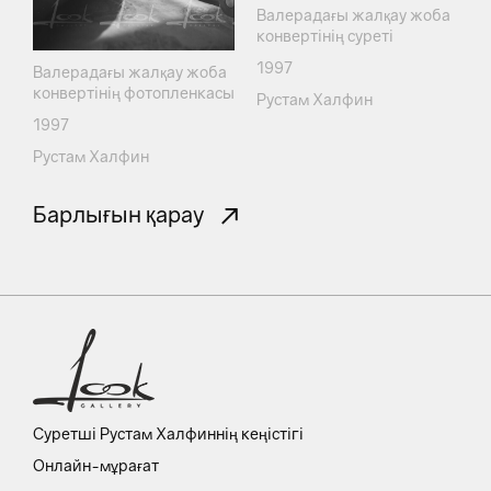
Валерадағы жалқау жоба
конвертінің суреті
1997
Валерадағы жалқау жоба
конвертінің фотопленкасы
Рустам Халфин
1997
Рустам Халфин
Барлығын қарау
Суретші Рустам Халфиннің кеңістігі
Онлайн-мұрағат