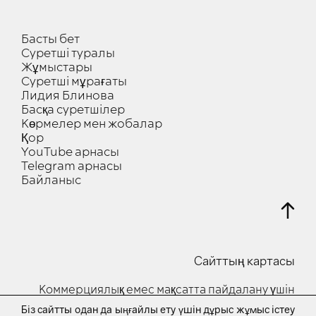
Басты бет
Суретші туралы
Жұмыстары
Суретші мұрағаты
Лидия Блинова
Басқа суретшілер
Көрмелер мен жобалар
Қор
YouTube арнасы
Telegram арнасы
Байланыс
Сайттың картасы
Коммерциялық емес мақсатта пайдалану үшін
Біз сайтты одан да ыңғайлы ету үшін дұрыс жұмыс істеу