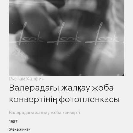
Рустам Халфин
Валерадағы жалқау жоба
конвертінің фотопленкасы
Валерадағы жалқау жоба конверті
1997
Жеке жинақ