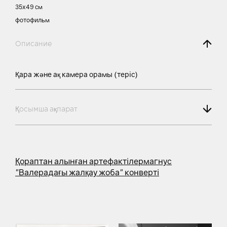
35х49 см
фотофильм
Описание
Қара және ақ камера орамы (теріс)
Қосымша ақпарат
Қораптан алынған артефактілер
магнус
"Валерадағы жалқау жоба" конверті