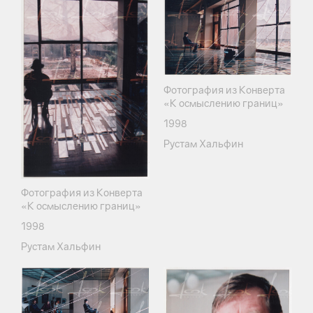
Фотография из Конверта
«К осмыслению границ»
1998
Рустам Хальфин
Фотография из Конверта
«К осмыслению границ»
1998
Рустам Хальфин