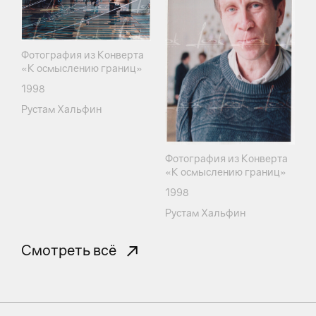
Фотография из Конверта
«К осмыслению границ»
1998
Рустам Хальфин
Фотография из Конверта
«К осмыслению границ»
1998
Рустам Хальфин
Смотреть всё