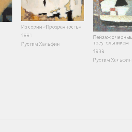
Из серии «Прозрачность»
1991
Пейзаж с черны
треугольником
Рустам Хальфин
1989
Рустам Хальфин