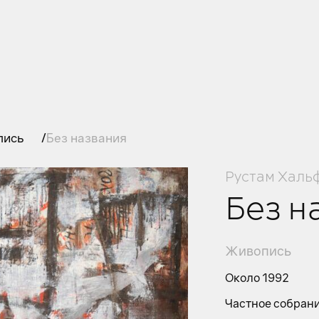
пись
Без названия
Рустам Халь
Без н
Живопись
Около 1992
Частное собран