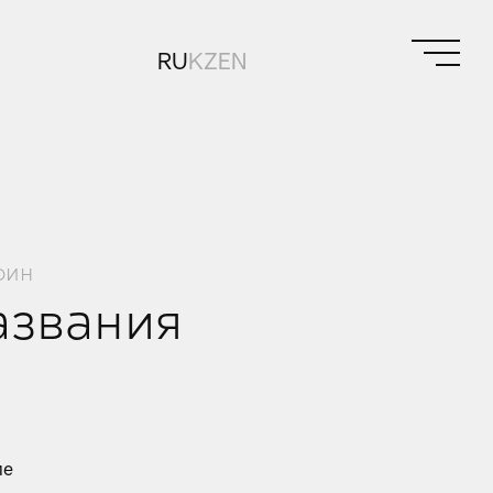
RU
KZ
EN
фин
азвания
ие