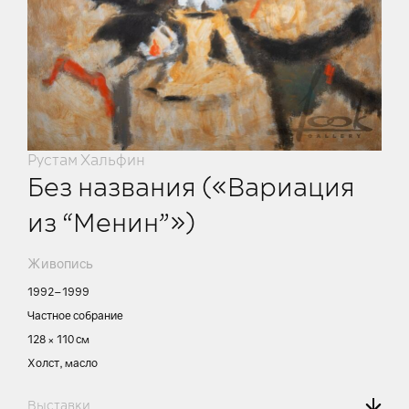
Рустам Хальфин
Без названия («Вариация
из “Менин”»)
Живопись
1992–1999
Частное собрание
128 × 110 см
Холст, масло
Выставки