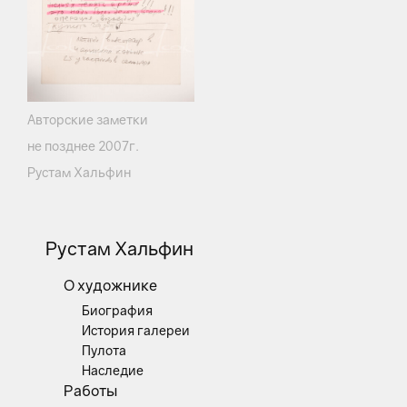
Авторские заметки
не позднее 2007г.
Рустам Хальфин
Рустам Хальфин
О художнике
Биография
История галереи
Пулота
Наследие
Работы