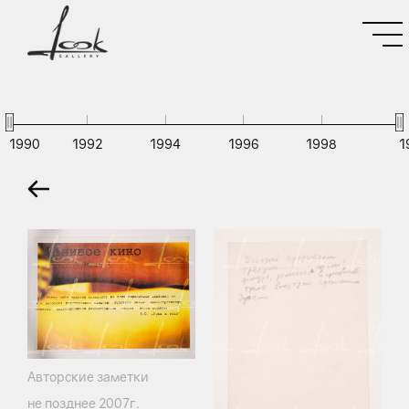
1990
1992
1994
1996
1998
1
Авторские заметки
не позднее 2007г.