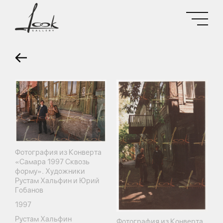
Фотография из Конверта
«Самара 1997 Сквозь
форму». Художники
Рустам Хальфин и Юрий
Гобанов
1997
Рустам Хальфин
Фотография из Конверта