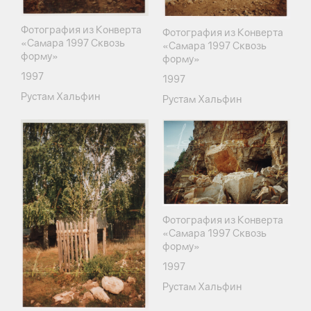
Фотография из Конверта
Фотография из Конверта
«Самара 1997 Сквозь
«Самара 1997 Сквозь
форму»
форму»
1997
1997
Рустам Хальфин
Рустам Хальфин
Фотография из Конверта
«Самара 1997 Сквозь
форму»
1997
Рустам Хальфин