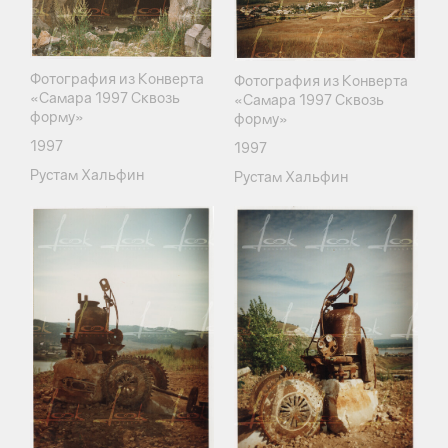
Фотография из Конверта
Фотография из Конверта
«Самара 1997 Сквозь
«Самара 1997 Сквозь
форму»
форму»
1997
1997
Рустам Хальфин
Рустам Хальфин