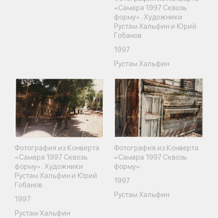
«Самара 1997 Сквозь
форму». Художники
Рустам Хальфин и Юрий
Гобанов
1997
Рустам Хальфин
Фотография из Конверта
Фотография из Конверта
«Самара 1997 Сквозь
«Самара 1997 Сквозь
форму». Художники
форму»
Рустам Хальфин и Юрий
1997
Гобанов
Рустам Хальфин
1997
Рустам Хальфин