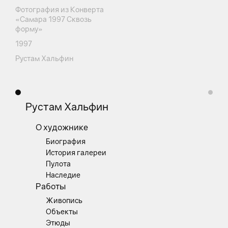
Фотография из Конверта
«Самара 1997 Сквозь
форму»
1997
Рустам Хальфин
Рустам Хальфин
О художнике
Биография
История галереи
Пулота
Наследие
Работы
Живопись
Объекты
Этюды