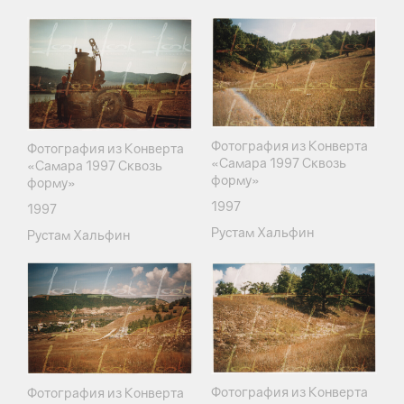
Фотография из Конверта
Фотография из Конверта
«Самара 1997 Сквозь
«Самара 1997 Сквозь
форму»
форму»
1997
1997
Рустам Хальфин
Рустам Хальфин
Фотография из Конверта
Фотография из Конверта