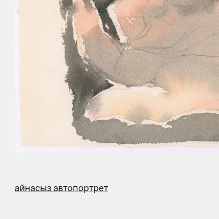
айнасыз автопортрет