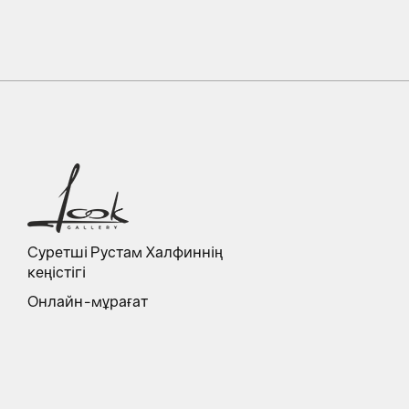
Суретші Рустам Халфиннің
кеңістігі
Онлайн-мұрағат