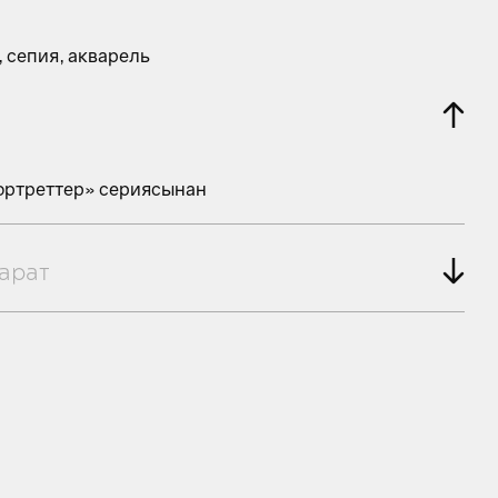
, сепия, акварель
ортреттер» сериясынан
арат