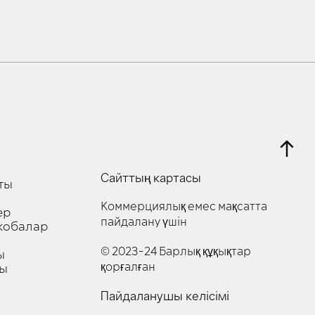
ы
Сайттың картасы
ты
Коммерциялық емес мақсатта
ер
пайдалану үшін
жобалар
© 2023-24 Барлық құқықтар
ы
қорғалған
сы
Пайдаланушы келісімі