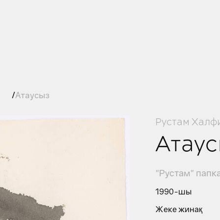
ы
Атаусыз
Рустам Халф
Атау
"Рустам" папк
1990-шы
Жеке жинақ