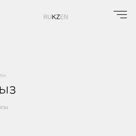
RU
KZ
EN
ин
сыз
асы