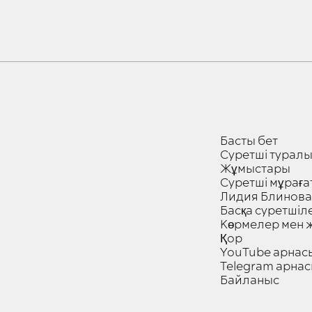
Басты бет
Суретші турал
Жұмыстары
Суретші мұраға
Лидия Блинова
Басқа суретшіл
Көрмелер мен 
Қор
YouTube арнас
Telegram арна
Байланыс