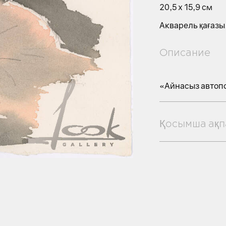
20,5 х 15,9 см
Акварель қағазы
Описание
«Айнасыз автоп
Қосымша ақп