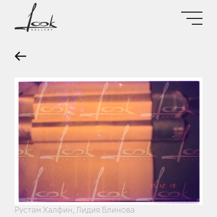
Рустам Халфин, Лидия Блинова