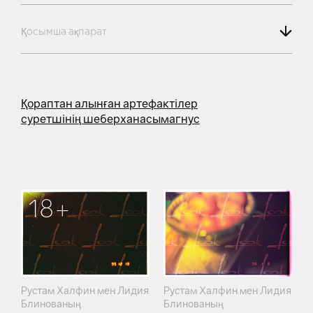
Қосымша ақпарат
Қораптан алынған артефактілер
суретшінің шеберханасы
магнус
18+
Рустам Халфин мен Лидия
Рустам Халфин мен Лидия
Блинованың
Блинованың