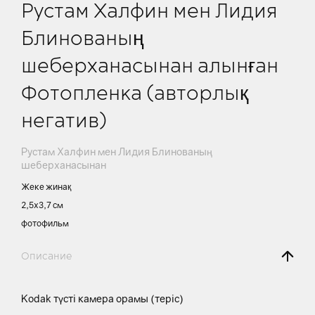
Рустам Халфин мен Лидия
Блинованың
шеберханасынан алынған
Фотопленка (авторлық
негатив)
Рустам Халфин мен Лидия Блинованың
шеберханасынан
Жеке жинақ
2,5х3,7 см
фотофильм
Описание
Kodak түсті камера орамы (теріс)