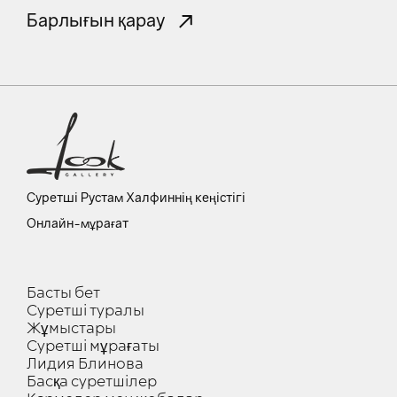
Барлығын қарау
Суретші Рустам Халфиннің кеңістігі
Онлайн-мұрағат
Басты бет
Суретші туралы
Жұмыстары
Суретші мұрағаты
Лидия Блинова
Басқа суретшілер