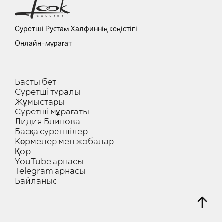
Суретші Рустам Халфиннің кеңістігі
Онлайн-мұрағат
Басты бет
Суретші туралы
Жұмыстары
Суретші мұрағаты
Лидия Блинова
Басқа суретшілер
Көрмелер мен жобалар
Қор
YouTube арнасы
Telegram арнасы
Байланыс