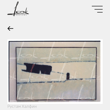
Рустам Халфин