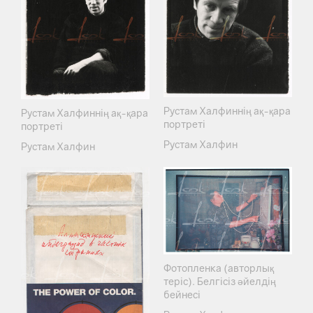
Рустам Халфиннің ақ-қара
Рустам Халфиннің ақ-қара
портреті
портреті
Рустам Халфин
Рустам Халфин
Фотопленка (авторлық
теріс). Белгісіз әйелдің
бейнесі