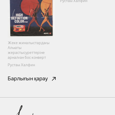
Рустам Халфин
Жеке жиналыстардағы
Алматы
жерастысуреттеріне
арналған бос конверт
Рустам Халфин
Барлығын қарау