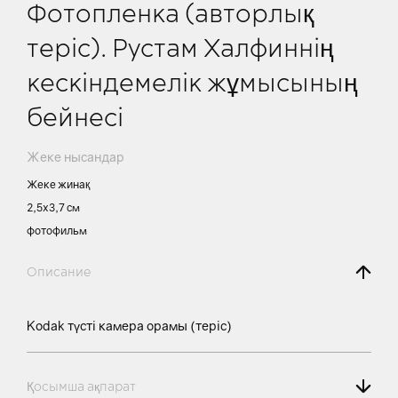
Фотопленка (авторлық
теріс). Рустам Халфиннің
кескіндемелік жұмысының
бейнесі
Жеке нысандар
Жеке жинақ
2,5х3,7 см
фотофильм
Описание
Kodak түсті камера орамы (теріс)
Қосымша ақпарат