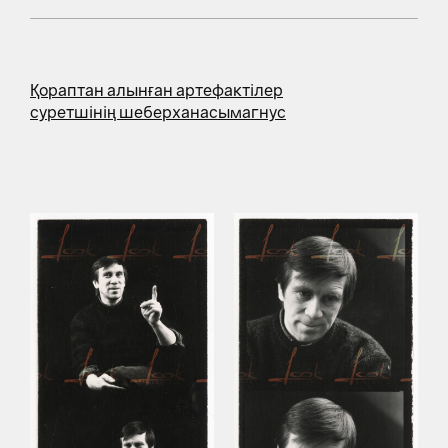
Қораптан алынған артефактілер
суретшінің шеберханасы
магнус