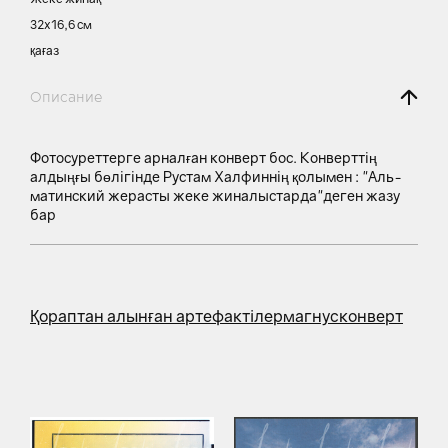
32х16,6 см
қағаз
Описание
Фотосуреттерге арналған конверт бос. Конверттің
алдыңғы бөлігінде Рустам Халфиннің қолымен : "Аль-
матинский жерасты жеке жиналыстарда"деген жазу
бар
Қораптан алынған артефактілер
магнус
конверт