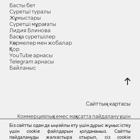
Басты бет
Суретші туралы
Жұмыстары
Суретші мұрағаты
Лидия Блинова
Басқа суретшілер
Көрмелер мен жобалар
Қор
YouTube арнасы
Telegram арнасы
Байланыс
Сайттың картасы
Коммерциялық емес мақсатта пайдалану үшін
Біз сайтты одан да ыңғайлы ету үшін дұрыс жұмыс істеу
© 2023-24 Барлық құқықтар қорғалған
үшін cookie файлдарын қолданамыз. Сайтты
пайдалануды жалғастыра отырып, сіз cookie