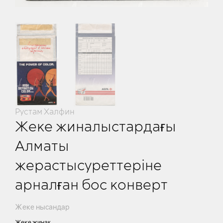
Рустам Халфин
Жеке жиналыстардағы
Алматы
жерастысуреттеріне
арналған бос конверт
Жеке нысандар
Жеке жинақ