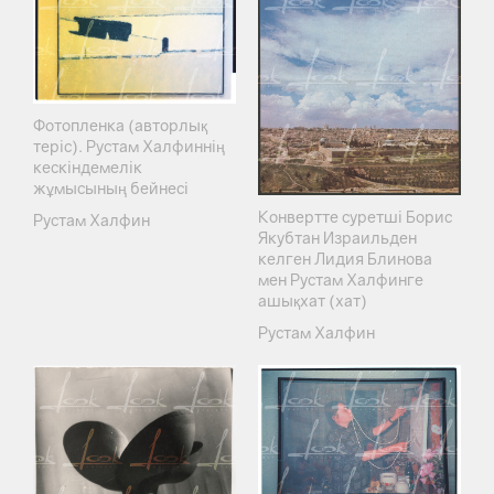
Фотопленка (авторлық
теріс). Рустам Халфиннің
кескіндемелік
жұмысының бейнесі
Конвертте суретші Борис
Рустам Халфин
Якубтан Израильден
келген Лидия Блинова
мен Рустам Халфинге
ашықхат (хат)
Рустам Халфин