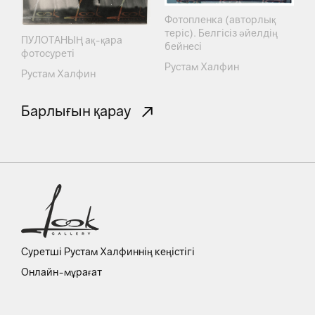
Фотопленка (авторлық
теріс). Белгісіз әйелдің
ПУЛОТАНЫҢ ақ-қара
бейнесі
фотосуреті
Рустам Халфин
Рустам Халфин
Барлығын қарау
Суретші Рустам Халфиннің кеңістігі
Онлайн-мұрағат