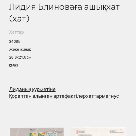
Лидия Блиноваға ашықхат
(хат)
Хаттар
34095
Жеке жинақ
28,8х21,6 см
қағаз
Лиданың құрметіне
Қораптан алынған артефактілер
хаттар
магнус