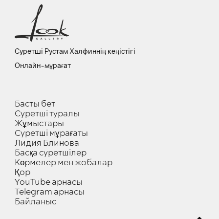
Суретші Рустам Халфиннің кеңістігі
Онлайн-мұрағат
Басты бет
Суретші туралы
Жұмыстары
Суретші мұрағаты
Лидия Блинова
Басқа суретшілер
Көрмелер мен жобалар
Қор
YouTube арнасы
Telegram арнасы
Байланыс