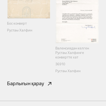
Бос конверт
Рустам Халфин
Валенсиядан келген
Рустам Халфинге
конвертте хат
36910
Рустам Халфин
Барлығын қарау