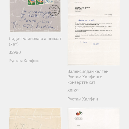
Лидия Блиноваға ашықхат
(хат)
33990
Рустам Халфин
Валенсиядан келген
Рустам Халфинге
конвертте хат
36922
Рустам Халфин