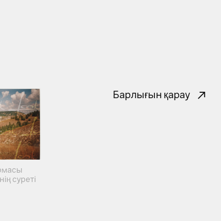
Барлығын қарау
рмасы
ің суреті