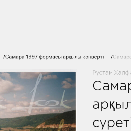
Самара 1997 формасы арқылы конверті
Самара
Рустам Халф
Самар
арқыл
сурет