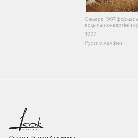
Самара 1997 формас
арқылы конвертінің су
1997
Рустам Халфин
Суретші Рустам Халфиннің