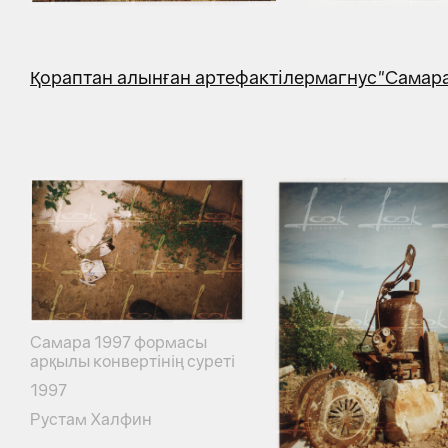
Қораптан алынған артефактілер
магнус
"Самара
Самара 1997 формасы
арқылы конвертінің суреті
1997
Рустам Халфин