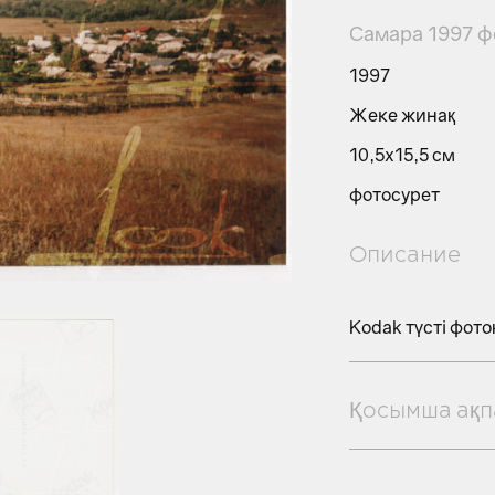
Самара 1997 ф
1997
Жеке жинақ
10,5х15,5 см
фотосурет
Описание
Kodak түсті фото
Қосымша ақп