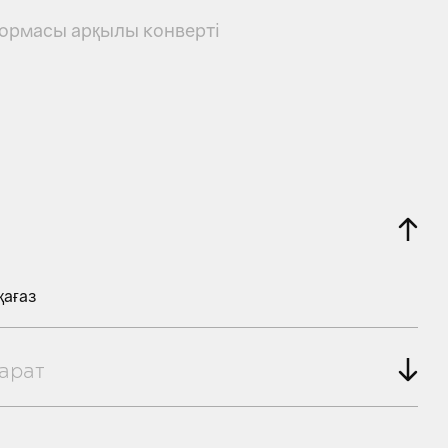
ормасы арқылы конверті
қағаз
арат