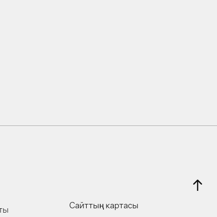
ы
Сайттың картасы
ты