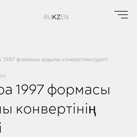
RU
KZ
EN
 1997 формасы арқылы конвертінің суреті
ин
а 1997 формасы
ы конвертінің
і