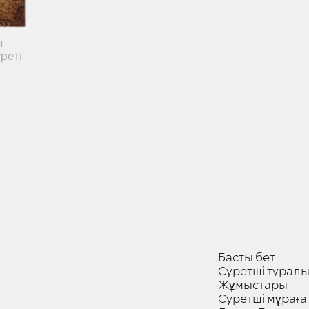
ы
реті
Басты бет
Суретші турал
Жұмыстары
Суретші мұраға