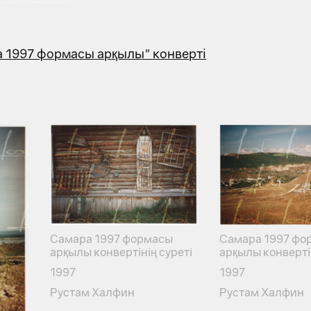
 1997 формасы арқылы" конверті
Самара 1997 формасы
Самара 1997 фо
арқылы конвертінің суреті
арқылы конвертін
1997
1997
Рустам Халфин
Рустам Халфин