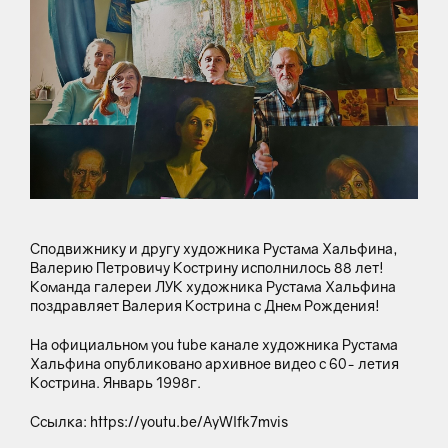
Сподвижнику и другу художника Рустама Хальфина,
Валерию Петровичу Кострину исполнилось 88 лет!
Команда галереи ЛУК художника Рустама Хальфина
поздравляет Валерия Кострина с Днем Рождения!
На официальном you tube канале художника Рустама
Хальфина опубликовано архивное видео с 60- летия
Кострина. Январь 1998г.
Ссылка:
https://youtu.be/AyWlfk7mvis