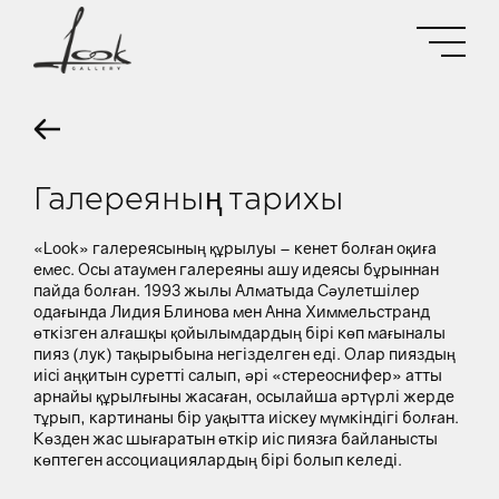
Галереяның тарихы
«Look» галереясының құрылуы – кенет болған оқиға
емес. Осы атаумен галереяны ашу идеясы бұрыннан
пайда болған. 1993 жылы Алматыда Сәулетшілер
одағында Лидия Блинова мен Анна Химмельстранд
өткізген алғашқы қойылымдардың бірі көп мағыналы
пияз (лук) тақырыбына негізделген еді. Олар пияздың
иісі аңқитын суретті салып, әрі «стереоснифер» атты
арнайы құрылғыны жасаған, осылайша әртүрлі жерде
тұрып, картинаны бір уақытта иіскеу мүмкіндігі болған.
Көзден жас шығаратын өткір иіс пиязға байланысты
көптеген ассоциациялардың бірі болып келеді.