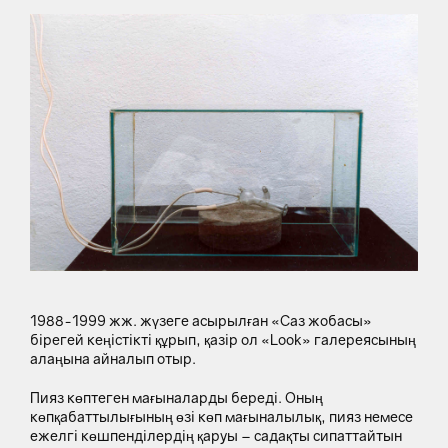
1988-1999 жж. жүзеге асырылған «Саз жобасы»
бірегей кеңістікті құрып, қазір ол «Look» галереясының
алаңына айналып отыр.
Пияз көптеген мағыналарды береді. Оның
көпқабаттылығының өзі көп мағыналылық, пияз немесе
ежелгі көшпенділердің қаруы – садақты сипаттайтын