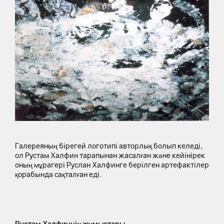
Галереяның бірегей логотипі авторлық болып келеді,
ол Рустам Халфин тарапынан жасалған және кейінірек
оның мұрагері Руслан Халфинге берілген артефактілер
қорабында сақталған еді.
Рустам Халфиннің жұмыстары