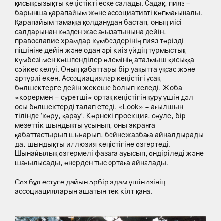
қисықсызықты кеңістікті еске салады. Садақ, пияз –
барынша қарапайым және ассоциативті көпмағыналы.
Қарапайым тамаққа қолданудан бастап, оның иісі
салдарынан көзден жас ағызатынына дейін,
православие храмдар күмбездерінің пияз тәрізді
пішініне дейін және одан әрі киіз үйдің тұрмыстық
күмбезі мен көшпенділер әлемінің аталмыш қисыққа
сәйкес келуі. Оның қабаттары бір уақытта ұқсас және
әртүрлі екен. Ассоциациялар кеңістігі ұсақ
бөлшектерге дейін жекеше болып келеді. Жоба
«көрермен – суретші» ортақ кеңістігін құру үшін дәл
осы бөлшектерді талап етеді. «Look» – ағылшын
тілінде 'көру, қарау'. Көрнекі проекция, сәуле, бір
мезеттік шындықты ұсынып, оны экранға
қабаттастырып шығарып, бейнежазбаға айналдырады
да, шындықты иллюзия кеңістігіне өзгертеді.
Шынайылық өзгермелі фазаға ауысып, өндіріледі және
шағылысады, өнерден тыс ортаға айналады.
Сөз бұл естуге дайын әрбір адам үшін өзінің
ассоциацияларын ашатын тек кілт қана.