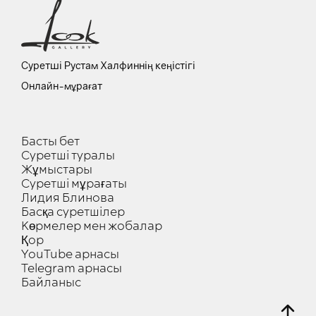
Суретші Рустам Халфиннің кеңістігі
Онлайн-мұрағат
Басты бет
Суретші туралы
Жұмыстары
Суретші мұрағаты
Лидия Блинова
Басқа суретшілер
Көрмелер мен жобалар
Қор
YouTube арнасы
Telegram арнасы
Байланыс