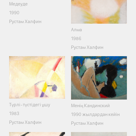
Медеуде
1990
Рустам Халфин
Алма
1986
Рустам Халфин
Түрлі-түстідегі ұшу
Менің Кандинский
1983
1990 жылдардан кейін
Рустам Халфин
Рустам Халфин