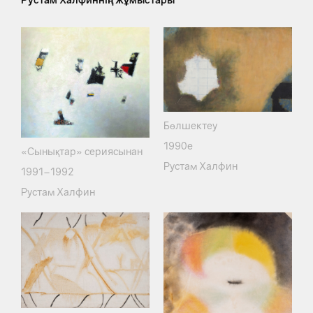
Бөлшектеу
1990е
«Сынықтар» сериясынан
Рустам Халфин
1991–1992
Рустам Халфин