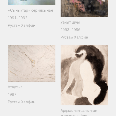
«Сынықтар» сериясынан
1991–1992
Уақыт шуы
Рустам Халфин
1993–1996
Рустам Халфин
Атаусыз
1997
Рустам Халфин
Арқасынан салынған
жалаңаш әйел