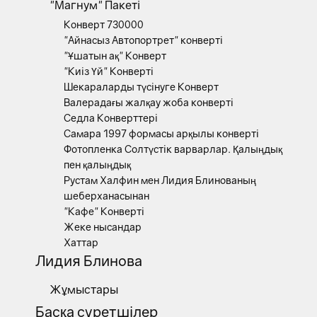
"Магнум" Пакеті
Конверт 730000
"Айнасыз Автопортрет" конверті
"Ұшатын ақ" Конверт
"Киіз Үй" Конверті
Шекараларды түсінуге Конверт
Валерадағы жалқау жоба конверті
Седла Конверттері
Самара 1997 формасы арқылы конверті
Фотопленка Солтүстік варварлар. Қалыңдық
пен қалыңдық
Рустам Халфин мен Лидия Блинованың
шеберханасынан
"Кафе" Конверті
Жеке нысандар
Хаттар
Лидия Блинова
Жұмыстары
Басқа суретшілер