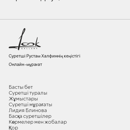
Суретші Рустам Халфиннің кеңістігі
Онлайн-мұрағат
Басты бет
Суретші туралы
Жұмыстары
Суретші мұрағаты
Лидия Блинова
Басқа суретшілер
Көрмелер мен жобалар
Қор