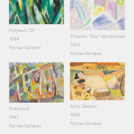
Атаусыз (12)
Атаусыз. "Бақ" сериясынан
1984
1983
Рустам Халфин
Рустам Халфин
Аула. Шарын
Атаусыз 8
1985
1987
Рустам Халфин
Рустам Халфин