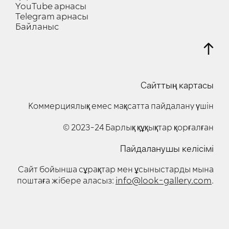
YouTube арнасы
Telegram арнасы
Байланыс
Сайттың картасы
Коммерциялық емес мақсатта пайдалану үшін
© 2023-24 Барлық құқықтар қорғалған
Пайдаланушы келісімі
Сайт бойынша сұрақтар мен ұсыныстарды мына
info@look-gallery.com
поштаға жібере аласыз:
.