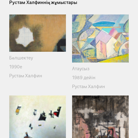
Рустам Халфиннің жұмыстары
Бөлшектеу
1990е
Атаусыз
Рустам Халфин
1989 дейін
Рустам Халфин