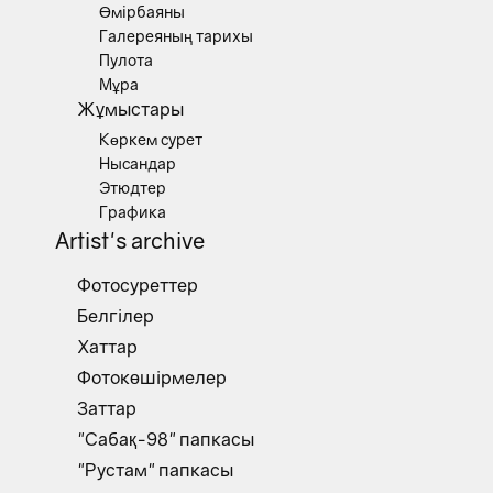
Өмірбаяны
Галереяның тарихы
Пулота
Мұра
Жұмыстары
Көркем сурет
Нысандар
Этюдтер
Графика
Artist's archive
Фотосуреттер
Белгілер
Хаттар
Фотокөшірмелер
Заттар
"Сабақ-98" папкасы
"Рустам" папкасы