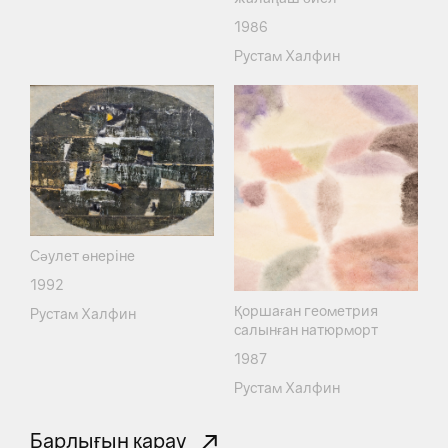
1986
Рустам Халфин
Сәулет өнеріне
1992
Қоршаған геометрия
Рустам Халфин
салынған натюрморт
1987
Рустам Халфин
Барлығын қарау