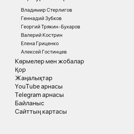
Владимир Стерлигов
Геннадий Зубков
Георгий Трякин-Бухаров
Валерий Кострин
Елена Гриценко
Алексей Гостинцев
Көрмелер мен жобалар
Қор
Жаңалықтар
YouTube арнасы
Telegram арнасы
Байланыс
Сайттың картасы