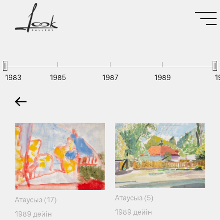
1983
1985
1987
1989
1
Атаусыз (5)
Атаусыз (17)
1989 дейін
1989 дейін