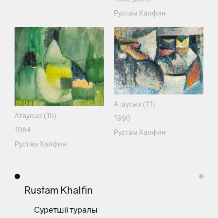
Рустам Халфин
Атаусыз (11)
Атаусыз (15)
1990
1984
Рустам Халфин
Рустам Халфин
Rustam Khalfin
Суретшіі туралы