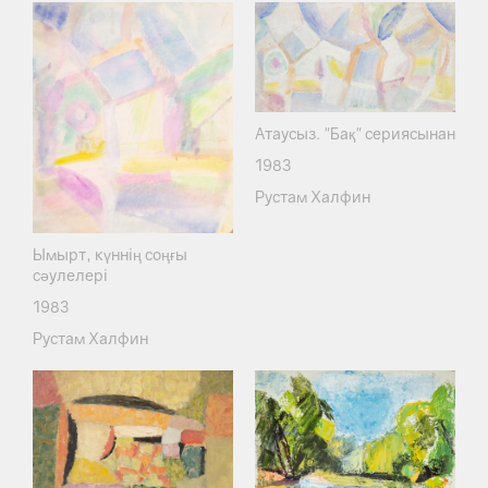
Атаусыз. "Бақ" сериясынан
1983
Рустам Халфин
Ымырт, күннің соңғы
сәулелері
1983
Рустам Халфин