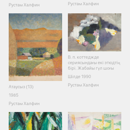
Рустам Халфин
Рустам Халфин
В. п. коттеджде
сериясындағы екі этюдтің
бірі. Жабайы гүл шоғы
Шілде 1990
Рустам Халфин
Атаусыз (13)
1985
Рустам Халфин